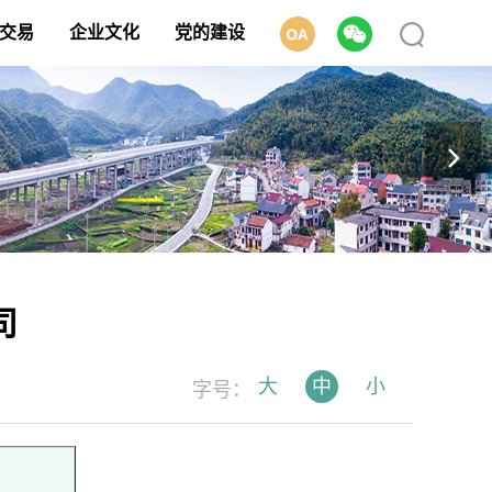
交易
企业文化
党的建设
司
大
中
小
字号：