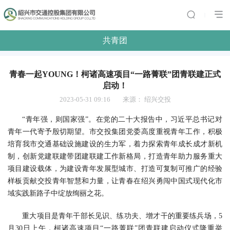
|
共青团
青春一起YOUNG！柯诸高速项目“一路菁联”团青联建正式
启动！
2023-05-31 09:16
来源：
绍兴交投
“青年强，则国家强”。在党的二十大报告中，习近平总书记对
青年一代寄予殷切期望。市交投集团党委高度重视青年工作，积极
培育我市交通基础设施建设的生力军，着力探索青年成长成才新机
制，创新党建联建带团建联建工作新格局，打造青年助力服务重大
项目建设载体，为建设青年发展型城市、打造可复制可推广的经验
样板贡献交投青年智慧和力量，让青春在绍兴勇闯中国式现代化市
域实践新路子中绽放绚丽之花。
重大项目是青年干部长见识、练功夫、增才干的重要练兵场，5
月30日上午，柯诸高速项目“一路菁联”团青联建启动仪式隆重举