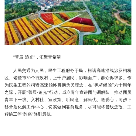
“菁辰·追光”，汇聚青希望
人民交通为人民，民生工程服务于民，柯诸高速沿线涉及柯桥
区、诸暨市39个行政村，上千户居民，影响面广，群众诉求多。作
为民生工程的柯诸高速始终贯彻为民理念，在“枫桥经验”六十周年
之际，开展“菁辰·追光”行动，成立青年宣讲团与调解队，推动团员
青年下一线、入村社、宣政策、听民意、解民忧、送爱心，同步下
移矛盾化解工作中心，切实做到靠前服务，尽可能将管线迁改、工
程施工等“阵痛”降到最低。