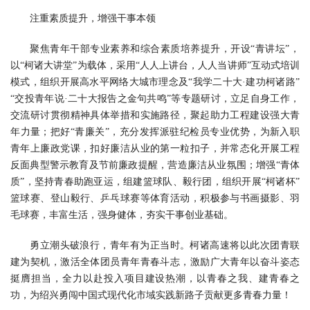
注重素质提升，增强干事本领
聚焦青年干部专业素养和综合素质培养提升，开设“青讲坛”，
以“柯诸大讲堂”为载体，采用“人人上讲台，人人当讲师”互动式培训
模式，组织开展高水平网络大城市理念及“我学二十大·建功柯诸路”
“交投青年说·二十大报告之金句共鸣”等专题研讨，立足自身工作，
交流研讨贯彻精神具体举措和实施路径，聚起助力工程建设强大青
年力量；把好“青廉关”，充分发挥派驻纪检员专业优势，为新入职
青年上廉政党课，扣好廉洁从业的第一粒扣子，并常态化开展工程
反面典型警示教育及节前廉政提醒，营造廉洁从业氛围；增强“青体
质”，坚持青春助跑亚运，组建篮球队、毅行团，组织开展“柯诸杯”
篮球赛、登山毅行、乒乓球赛等体育活动，积极参与书画摄影、羽
毛球赛，丰富生活，强身健体，夯实干事创业基础。
勇立潮头破浪行，青年有为正当时。柯诸高速将以此次团青联
建为契机，激活全体团员青年青春斗志，激励广大青年以奋斗姿态
挺膺担当，全力以赴投入项目建设热潮，以青春之我、建青春之
功，为绍兴勇闯中国式现代化市域实践新路子贡献更多青春力量！