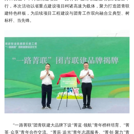
行，本次活动以省重点建设项目柯诸高速为载体，聚力打造团青联
建特色样板，为后续项目工程建设与团青工作双向融合立典型、树
标杆、当先锋。
“一路菁联”团青联建大品牌下设“菁蓝·领航”青年榜样培育、“菁
英·众享”青年合作交流、“菁辰·追光”青年志愿服务、“菁创·聚力”青