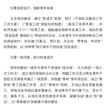
注重顶层设计，领航青年发展
立足项目建设，建立“青成才”机制，制订《干部队伍建设三年
工作方案》《“青蓝工程”师徒结对制度》《新员工培养手册》，并
有序实施“十个一”培养工程，领航建设期青年发展工作，组织开展
“青蓝筑梦·赓续匠心”师徒结对活动，16名青年与中高级职称员工缔
结师徒契约，并实施“日要点、周计划、月总结、季考核、年评价”
培养机制，以“传帮带”助力青年干部快速“茁状成长”。
注重一线淬炼，助力快速成才
坚持把建设一线作为青年干部成长“练兵场”，大力推进“一线人
才工作法”，成立项目现场驻点办公室，明确工作日至少两名青年干
部驻点开展夜间施工一线督查，并组建“菁柯”青年突击队、成立“菁
柯创”青工技能工作室，实行“青领办”机制，主动认领攻坚隧道施
工、管线迁改等项目建设重难点，推动青年干部力量下沉、责任下
沉、服务下沉，以项目攻坚助推技术革新，破解实战“难点”和“痛
点”，以“青春建功”助跑重大项目建设。