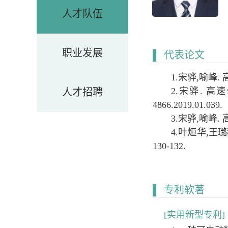
人才队伍
职业发展
▌
代表论文
1.宋骅,喻峰
2.宋骅. 高速
人才招聘
4866.2019.01.039.
3.宋骅,喻峰.
4.叶烜华,王
130-132.
▌
专利软著
[实用新型专利]