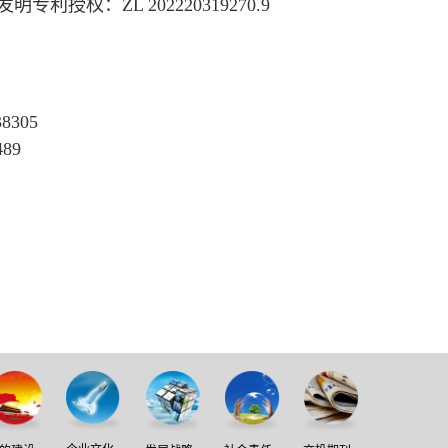
授权：ZL 202220319270.9
305
89