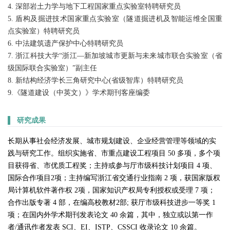
4. 
深部岩土力学与地下工程国家重点实验室特聘研究员
5. 盾构及掘进技术国家重点实验室（隧道掘进机及智能运维全国重
点实验室）
特聘研究员
6. 
中法建筑遗产保护中心特聘研究员
7. 
浙江科技大学“浙江—新加坡城市更新与未来城市联合实验室（省
级国际联合实验室）”副主任
8. 新结构经济学长三角研究中心(省级智库）特聘研究员
9.《隧道建设（中英文）》学术期刊客座编委
▌
研究成果
长期从事社会经济发展、城市规划建设、企业经营管理等领域的实
践与研究工作。组织实施省、市重点建设工程项目 50 多项，多个项
目获得省、市优质工程奖；主持或参与厅市级科技计划项目 4 项、
国际合作项目2项；主持编写浙江省交通行业指南 2 项，获国家版权
局计算机软件著作权 2项，国家知识产权局专利授权或受理 7 项；
合作出版专著 4 部，在编高校教材2部; 获厅市级科技进步一等奖 1
项；在国内外学术期刊发表论文 40 余篇，其中，独立或以第一作
者/通讯作者发表 SCI、EI、ISTP、CSSCI 收录论文 10 余篇。