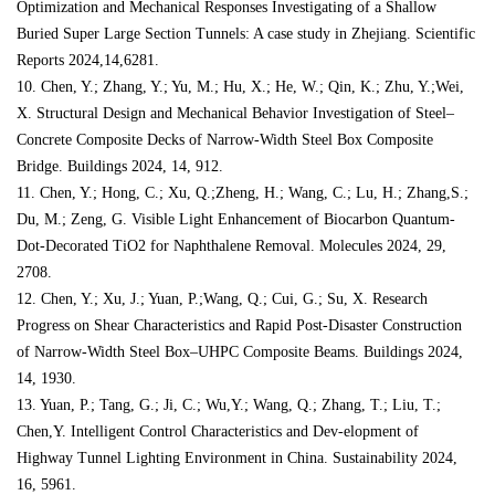
Optimization and Mechanical Responses Investigating of a Shallow
Buried Super Large Section Tunnels: A case study in Zhejiang. Scientific
Reports 2024,14,6281.
10. Chen, Y.; Zhang, Y.; Yu, M.; Hu, X.; He, W.; Qin, K.; Zhu, Y.;Wei,
X. Structural Design and Mechanical Behavior Investigation of Steel–
Concrete Composite Decks of Narrow-Width Steel Box Composite
Bridge. Buildings 2024, 14, 912.
11. Chen, Y.; Hong, C.; Xu, Q.;Zheng, H.; Wang, C.; Lu, H.; Zhang,S.;
Du, M.; Zeng, G. Visible Light Enhancement of Biocarbon Quantum-
Dot-Decorated TiO2 for Naphthalene Removal. Molecules 2024, 29,
2708.
12. Chen, Y.; Xu, J.; Yuan, P.;Wang, Q.; Cui, G.; Su, X. Research
Progress on Shear Characteristics and Rapid Post-Disaster Construction
of Narrow-Width Steel Box–UHPC Composite Beams. Buildings 2024,
14, 1930.
13. Yuan, P.; Tang, G.; Ji, C.; Wu,Y.; Wang, Q.; Zhang, T.; Liu, T.;
Chen,Y. Intelligent Control Characteristics and Dev-elopment of
Highway Tunnel Lighting Environment in China. Sustainability 2024,
16, 5961.