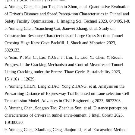
4. Yunteng Chen, Jianjun Tao, Jiexin Zhou, et al. Quantitative Evaluation
of Driver's Distance and Speed Percep-tion Characteristics in Tunnel and
Safety Facility Optimization . J. Imaging Sci. Technol 2023, 040405,1-8.
5. Yunteng Chen, Yuancheng Cai, Jianwei Zhang, et al. Study on
Construction Response Characteristics of Large Cross-Section Tunnel
Crossing Huge Karst Cave Backfill. J. Shock and Vibration 2023,
3029133.
6. Yuan, P.; Ma, C.; Liu, Y.;Qiu, J.; Liu, T.; Luo, Y.; Chen, Y. Recent
Progress in the Cracking Mechanism and Control Measures of Tunnel
Lining Cracking under the Freeze–Thaw Cycle. Sustainability 2023,
15（16）, 12629.
7. Yunteng CHEN, Lang ZHAO, Yong ZHANG, et al. Analysis on the
Prewarning Distance of Expressway Traffic based on Lane-selection Cell
Transmission Model. Advances in Civil Engineering 2023, 6672303.
8. Yunteng Chen, Songtao Tao, Zhenhua Sun, et al. Distance perception
characteristics of drivers in tunnel envir-onment. J Intell Constr 2023,
1,9180020.
9. Yunteng Chen, Xiaoliang Geng, Jianjun Li, et al. Excavation Method