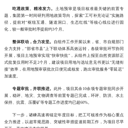
吃透政策、精准发力。
土地预审是项目核准最关键的前置专
题，集团第一时间研判用地政策导向，探索“工可补充论证”实施路
径，提前对“枢纽互通、隧道洞口、生态红线”等核心线位进行固
化，较一般审批时序提前约3个月。
整体联动，合力攻坚。
自组件工作开展以来，省、市自规部门
全力支持，“部省市县”上下联动体系高效运转，各级审批环节协同
开展，项目土地预审实现“快审快批”，从组件上报至自然资源部正
式批复仅用时不足2个月，建设项目用地与选址意见书更以“无缝衔
接”效率，在用地预审获批次日便完成核发，跑出审批服务“零延迟”
加速度。
专题审批，并联推进。
此外，项目其余10余项专题审批同步开
展，稳评、地灾、文物调查等前置专题已完成，环评、防洪、水土
保持、抗震、压覆矿等专题工作进度均已超60%。
下一步，诸嵊高速将锚定年度目标，把工可核准作为核心重点
全力推进，以超常规思路、突破性举措提速前期工作，为项目尽早