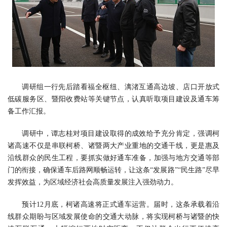
调研组一行先后踏看福全枢纽、漓渚互通高边坡、店口开放式
低碳服务区、暨阳收费站等关键节点，认真听取项目建设及通车筹
备工作汇报。
调研中，谭志桂对项目建设取得的成效给予充分肯定，强调柯
诸高速不仅是串联柯桥、诸暨两大产业重地的交通干线，更是惠及
沿线群众的民生工程，要抓实做好通车准备，加强与地方交通等部
门的衔接，确保通车后路网顺畅运转，让这条“发展路”“民生路”尽早
发挥效益，为区域经济社会高质量发展注入强劲动力。
预计12月底，柯诸高速将正式通车运营。届时，这条承载着沿
线群众期盼与区域发展使命的交通大动脉，将实现柯桥与诸暨的快