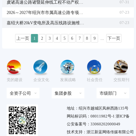
虞诸高速公路诸暨延伸线工程不动产权证书办理技术服务项目中标候选人公示
07-31
2026～2027年绍兴市市属高速公路专项提质改造工程施工监理（重新招标）招标评标结果公示
07-23
嘉绍大桥20kV变电所及高压线路设施维护项目中标候选人公示
07-23
上一页
1
2
3
4
5
6
7
8
9
...
下一页
党的建设
企业文化
发展战略
社会责任
交投期刊
全资子公司
集团参股
市级部门
地址：绍兴市越城区凤林西路135号
网站标识码：08011982号-1 浙ICP备
公安备案号：33060202000049
技术支持：浙江新蓝网络传媒有限公司