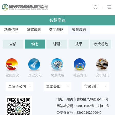
|
智慧高速
动态信息
研究成果
数字战略
智慧高速
全部
动态
课题
成果
政策规范
党的建设
企业文化
发展战略
社会责任
交投期刊
全资子公司
集团参股
市级部门
地址：绍兴市越城区凤林西路135号
网站标识码：08011982号-1 浙ICP备
公安备案号：33060202000049